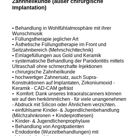
Zahnheilkunde (außer chirurgische
Implantation)
• Behandlung in Wohlfühlatmosphäre mit ihrer
Wunschmusik
• Füllungstherapie jeglicher Art
• Ästhetische Füllungstherapie im Front und
Seitzahnbereich (Mehrschichttechnik)
• Einlagefüllungen aus Gold und Keramik
• systematische Behandlung der Parodontitis mittels
Ultraschall ohne schmerzhafte Injektionen
• chirurgische Zahnheilkunde
• hochwertiger Zahnersatz, auch Supra-
Konstruktionen auf Implantaten, Zirkoniumoxid -
Keramik - CAD-CAM gefräst
• Komfort: Dank unseres Intraoralscanners können
wir auf den herkömmlichen - für viele unangenehmen
- Abdruck mit Silicon oder Ähnlichem verzichten.
• einfühlsame Kinder- & Jugendlichenbehandlung
(Milchzahnkronen + Kinderprothesen)
• Kinder- & Jugendlichenprophylaxe
• Behandlung von Angstpatienten
• Endodontie (Wurzelbehandlungen) mit